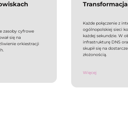
dowiskach
Transformacja 
Każde połączenie z int
ogólnopolskiej sieci 
ne zasoby cyfrowe
każdej sekundzie. W ob
wał się na
infrastrukturę DNS ora
wienie orkiestracji
skupił się na dostarcze
h.
złożonością.
Więcej