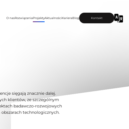
O nas
Rozwiązania
Projekty
Aktualności
Kariera
Blog
Kontakt
cje sięgają znacznie dalej.
zych klientów, ze szczególnym
ojektach badawczo-rozwojowych
 obszarach technologicznych.